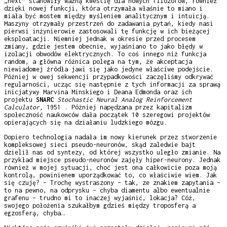
„next” stanowiły ważną kwestię dla nowych filozofów, również
dzięki nowej funkcji, która otrzymała właśnie to miano i
miała być mostem między myśleniem analitycznym i intuicją.
Maszyny otrzymały przestrzeń do zadawania pytań, kiedy nasi
pierwsi inżynierowie zastosowali tę funkcję w ich bieżącej
eksploatacji. Niemniej jednak w okresie przed procesem
zmiany, gdzie jestem obecnie, wyjaśniano to jako błędy w
izolacji obwodów elektrycznych. To coś innego niż funkcja
random, a główna różnica polega na tym, że akceptacja
niewiadomej źródła jawi się jako jedyne właściwe podejście.
Później w owej sekwencji przypadkowości zaczęliśmy odkrywać
regularności, ucząc się następnie z tych informacji za sprawą
inicjatywy Marvina Minskiego i Deana Edmonda oraz ich
projektu
SNARC
Stochastic Neural Analog Reinforcement
Calculator,
1951 . Póżniej napędzana przez kapitalizm
społeczność naukowców dała początek 10 szeregowi projektów
opierających się na działaniu ludzkiego mózgu.
Dopiero technologia nadała im nowy kierunek przez stworzenie
kompleksowej sieci pseudo-neuronów, skąd zaledwie bajt
dzielił nas od syntezy, od której wszystko uległo zmianie. Na
przykład miejsce pseudo-neuronów zajęły hiper-neurony. Jednak
również w mojej sytuacji, choć jest ona całkowicie poza moją
kontrolą, powinienem uporządkować to, co właściwie wiem. Jak
się czuję? – Trochę wystraszony – tak, ze znakiem zapytania –
to na pewno, na odprysku – chyba diamentu albo ewentualnie
grafenu – trudno mi to inaczej wyjaśnić, lokacja? Cóż,
swojego położenia szukałbym gdzieś między troposferą a
egzosferą, chyba…