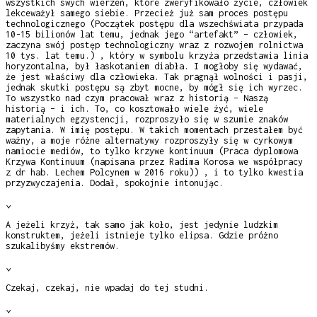
wszystkich swych wierzeń, które zweryfikowało życie, człowiek
lekceważył samego siebie. Przecież już sam proces postępu
technologicznego (Początek postępu dla wszechświata przypada
10-15 bilionów lat temu, jednak jego “artefakt” – człowiek,
zaczyna swój postęp technologiczny wraz z rozwojem rolnictwa
10 tys. lat temu.) , który w symbolu krzyża przedstawia linia
horyzontalna, był łaskotaniem diabła. I mogłoby się wydawać,
że jest właściwy dla człowieka. Tak pragnął wolności i pasji,
jednak skutki postępu są zbyt mocne, by mógł się ich wyrzec.
To wszystko nad czym pracował wraz z historią – Naszą
historią – i ich. To, co kosztowało wiele żyć, wiele
materialnych egzystencji, rozproszyło się w szumie znaków
zapytania. W imię postępu. W takich momentach przestałem być
ważny, a moje różne alternatywy rozproszyły się w cyrkowym
namiocie mediów, to tylko krzywe kontinuum (Praca dyplomowa
Krzywa Kontinuum (napisana przez Radima Korosa we współpracy
z dr hab. Lechem Polcynem w 2016 roku)) , i to tylko kwestia
przyzwyczajenia. Dodał, spokojnie intonując.
⌄
A jeżeli krzyż, tak samo jak koło, jest jedynie ludzkim
konstruktem, jeżeli istnieje tylko elipsa. Gdzie próżno
szukalibyśmy ekstremów.
⌄
Czekaj, czekaj, nie wpadaj do tej studni.
⌄