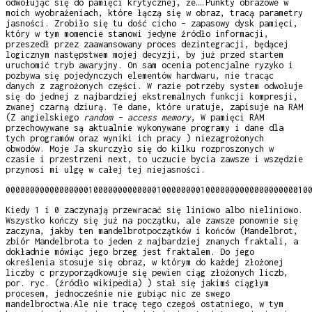
odwołując się do pamięci krytycznej, że….Punkty obrazowe w
moich wyobrażeniach, które łączą się w obraz, tracą parametry
jasności. Zrobiło się tu dość cicho – zapasowy dysk pamięci,
który w tym momencie stanowi jedyne źródło informacji,
przeszedł przez zaawansowany proces dezintegracji, będącej
logicznym następstwem mojej decyzji, by już przed startem
uruchomić tryb awaryjny. On sam ocenia potencjalne ryzyko i
pozbywa się pojedynczych elementów hardwaru, nie tracąc
danych z zagrożonych części. W razie potrzeby system odwołuje
się do jednej z najbardziej ekstremalnych funkcji kompresji,
zwanej czarną dziurą. Te dane, które uratuje, zapisuje na RAM
(Z angielskiego
random – access memory
, W pamięci RAM
przechowywane są aktualnie wykonywane programy i dane dla
tych programów oraz wyniki ich pracy ) niezagrożonych
obwodów. Moje Ja skurczyło się do kilku rozproszonych w
czasie i przestrzeni next, to uczucie bycia zawsze i wszędzie
przynosi mi ulgę w całej tej niejasności.
00000000000000000100000000000001000000001000000000000000000010
Kiedy 1 i 0 zaczynają przewracać się liniowo albo nieliniowo.
Wszystko kończy się już na początku, ale zawsze ponownie się
zaczyna, jakby ten mandelbrotpoczątków i końców (Mandelbrot,
zbiór Mandelbrota to jeden z najbardziej znanych fraktali, a
dokładnie mówiąc jego brzeg jest fraktalem. Do jego
określenia stosuje się obraz, w którym do każdej złożonej
liczby c przyporządkowuje się pewien ciąg złożonych liczb,
por. ryc. (źródło wikipedia) ) stał się jakimś ciągłym
procesem, jednocześnie nie gubiąc nic ze swego
mandelbroctwa.Ale nie tracę tego czegoś ostatniego, w tym