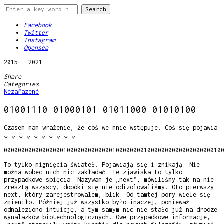
Facebook
Twitter
Instagram
Opensea
2015 - 2021
Share
Categories
Nezařazené
01001110 01000101 01011000 01010100
Czasem mam wrażenie, że coś we mnie wstępuje. Coś się pojawia
⌄ ⌄ ⌄ ⌄ ⌄ ⌄ ⌄ ⌄ ⌄ ⌄
00000000000000000100000000000001000000001000000000000000000010
To tylko mignięcia świateł. Pojawiają się i znikają. Nie
można wobec nich nic zakładać. Te zjawiska to tylko
przypadkowe spięcia. Nazywam je „next”, mówiliśmy tak na nie
zresztą wszyscy, dopóki się nie odizolowaliśmy. Oto pierwszy
next, który zarejestrowałem, blik. Od tamtej pory wiele się
zmieniło. Później już wszystko było inaczej, ponieważ
odnaleziono intuicję, a tym samym nic nie stało już na drodze
wynalazków biotechnologicznych. Owe przypadkowe informacje,