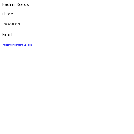
Radim Koros
Phone
+48660413071
Email
radimkoros@gmail.com