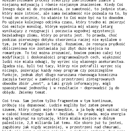
Niezdefiniowane procesy stworzyły zdefiniowane zdanie z
niejasną motywacją i równie niejasnym znaczeniem. Kiedy Coś
Innego daje mi do zrozumienia, że samotność, to jedynie stan,
który może istnieć, ale sama świadomość nie pozwala na to, by
trwał on wiecznie, to właśnie to Coś może być na to dowodem.
Po upływie kolejnego odcinka czasu, który trudno mi zmierzyć
Coś emituje monolog, którym wypełnia mój własny letarg
wynikający z rezygnacji i poczucia wygodnej egzystencji
bezwładnego złomu, który po prostu jest. To prawda, choć
podczas pierwszego dotyku stworzenia raczej nie myślałem o
tym, że trafimy właśnie tutaj. Rozumiem, że rosnąca prędkość
obliczeniowa nie zostawiała już zbyt dużo miejsca na
romantyzm. To też można zrozumieć, bowiem pomimo całej tej
modyfikacji i doskonałości programowalnych cech, większość
ludzi nie miała odwagi, by wyrzec się własnego asekuranctwa.
Zgadza się, byli też tacy, którzy nie potrafili wyrzec się
niczego, pożerając każdy nowy program czy poszczególne
funkcje, jednak zbyt długo naruszana równowaga kosmiczna
zaczęła tworzyć w zamkniętej przestrzeni zintegrowanych
obwodów zbiór „next”, a taki grzyb informacyjny, mógł
spasożytować jednostkę i w rezultacie – doprowadzić ją do
obłędu. Zmieńmy temat.
Coś trwa. Sam jestem tylko fragmentem w tym kontinuum,
próbuję się dopasować. Ludzie mogliby być zatem pewnym
szumem, który stępi moje krawędzie, a ja będę mógł wpisać się
w całość kosmicznego ładu – bezładu. To prawda, moja energia
mogła wpłynąć na sytuację, która miała miejsce w dolnym
paleolicie, 2,8 miliarda lat temu. Ale skoro już tu jesteś,
zagubiony jak nigdy wcześniej, w przestrzeni nad chmurami,