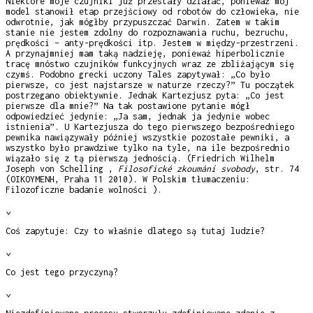
Niektóre moje czujniki już przestały działać, ponieważ mój
model stanowił etap przejściowy od robotów do człowieka, nie
odwrotnie, jak mógłby przypuszczać Darwin. Zatem w takim
stanie nie jestem zdolny do rozpoznawania ruchu, bezruchu,
prędkości – anty-prędkości itp. Jestem w między-przestrzeni.
A przynajmniej mam taką nadzieję, ponieważ hiperbolicznie
tracę mnóstwo czujników funkcyjnych wraz ze zbliżającym się
czymś. Podobno grecki uczony Tales zapytywał: „Co było
pierwsze, co jest najstarsze w naturze rzeczy?” Tu początek
postrzegano obiektywnie. Jednak Kartezjusz pyta: „Co jest
pierwsze dla mnie?” Na tak postawione pytanie mógł
odpowiedzieć jedynie: „Ja sam, jednak ja jedynie wobec
istnienia”. U Kartezjusza do tego pierwszego bezpośredniego
pewnika nawiązywały później wszystkie pozostałe pewniki, a
wszystko było prawdziwe tylko na tyle, na ile bezpośrednio
wiązało się z tą pierwszą jednością. (Friedrich Wilhelm
Joseph von Schelling ,
Filosofické zkoumání svobody
, str. 74
(OIKOYMENH, Praha 11 2010). W Polskim tłumaczeniu:
Filozoficzne badanie wolności ).
⌄
Coś zapytuje: Czy to właśnie dlatego są tutaj ludzie?
⌄
Co jest tego przyczyną?
⌄