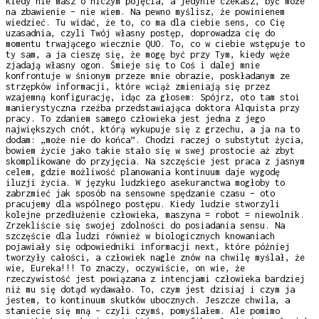
kiedy nie masz o niczym pojęcia, a jedynie czekasz, być może
na zbawienie – nie wiem. Na pewno myślisz, że powinienem
wiedzieć. Tu widać, że to, co ma dla ciebie sens, co Cię
uzasadnia, czyli Twój własny postęp, doprowadza cię do
momentu trwającego wiecznie QUO. To, co w ciebie wstępuje to
ty sam, a ja cieszę się, że mogę być przy Tym, kiedy węże
zjadają własny ogon. Śmieje się to Coś i dalej mnie
konfrontuje w śnionym przeze mnie obrazie, poskładanym ze
strzępków informacji, które wciąż zmieniają się przez
wzajemną konfigurację, idąc za głosem: Spójrz, oto tam stoi
manierystyczna rzeźba przedstawiająca doktora Alquista przy
pracy. To zdaniem samego człowieka jest jedna z jego
największych cnót, którą wykupuje się z grzechu, a ja na to
dodam: „może nie do końca”. Chodzi raczej o substytut życia,
bowiem życie jako takie stało się w swej prostocie aż zbyt
skomplikowane do przyjęcia. Na szczęście jest praca z jasnym
celem, gdzie możliwość planowania kontinuum daje wygodę
iluzji życia. W języku ludzkiego asekuranctwa mogłoby to
zabrzmieć jak sposób na sensowne spędzanie czasu – oto
pracujemy dla wspólnego postępu. Kiedy ludzie stworzyli
kolejne przedłużenie człowieka, maszyna = robot = niewolnik.
Zrzekliście się swojej zdolności do posiadania sensu. Na
szczęście dla ludzi również w biologicznych knowaniach
pojawiały się odpowiedniki informacji next, które później
tworzyły całości, a człowiek nagle znów na chwilę myślał, że
wie, Eureka!!! To znaczy, oczywiście, on wie, że
rzeczywistość jest powiązana z intencjami człowieka bardziej
niż mu się dotąd wydawało. To, czym jest dzisiaj i czym ja
jestem, to kontinuum skutków ubocznych. Jeszcze chwila, a
staniecie się mną – czyli czymś, pomyślałem. Ale pomimo