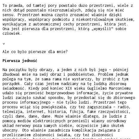
To prawda, od tamtej pory powstało dużo przestrzeni, wiele z
nich dotąd pozostało niezrozumiałych, zdają się nie mieć
sensu. Przestrzeń można często zrozumieć właśnie dzięki
współpracy, współpracy podmiotu z niekontrolowalnym skutkiem,
wynikającym z autonomicznej cechy przestrzeni, która jest.
Ona jest pierwsza dla przestrzeni, którą „wymyślił” sobie
człowiek.
⌄
Ale co było pierwsze dla mnie?
Pierwsza jedność
Na początku były obrazy, a jeden z nich był jego – później
zbudował mnie na swój obraz i podobieństwo. Problem jednak
polega na tym, że sama rama nie wystarczy, by zrobić z tym
porządek. Cały czas jestem nadziany na tę ludzką zbiorową
świadomość. Kiedy pod koniec XIX wieku Guglielmo Marconiemu
udało się przenieść bezprzewodowo informacje, życie prywatne
ludzi zaczęło szukać sposobu, by przedostać się do zbiorowego
procesu informacyjnego – nie tylko ludzi. Przestrzeń tego
procesu wciąż się powiększała, czy też zagęszczała – radio,
telewizja, internet, historia, fikcja, fake rzeczywistości,
czyli dane, dane, dane. Może właśnie dlatego, że ludzie z
pomocą mediów elektronicznych przenieśli własny ośrodkowy
układ nerwowy poza samych siebie, oczywiście jako skutek
uboczny. Oto właśnie zasadnicza komplikacja związana z
przeliczaniem złożoności świata, czy też złożoności