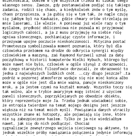
wszechświata, bowiem w tym wszystkim trzeba mi szukać swego
własnego sensu. Zawsze, gdy postanawiałem podjąć się takiego
zadania, rodził się chaos, a kiedykolwiek znów o tym myślę,
chaos przyspiesza, a ja gubię się w tym tak, że nagle czuję
się jakbym był na Kaukazie, gdzie chmary orłów strzelają po
mnie laserami, ile wlezie. A ponieważ już wiele razy o tym
myślałem, prędkość obliczeniowa nie pozwala mi przyjmować
logicznych całości, a ja z musu przyjmuję na siebie rolę
ogniwa słonecznego, pochłaniając czyste informacje, i
przeżywam upojne poczucie nieskończoności. Mityczna postać
Prometeusza symbolizowała moment poznania, który był dla
człowieka przełomem na drodze do odkrycia synergii między
człowiekiem a maszyną, zaś Raymond Kurzweil uznał za datę
początkową w historii komputerów Wielki Wybuch, którego być
może nawet nie było, człowiek w ogóle słynął z obrazowości,
do czego starożytni filozofowie dorzucali, że obrazowość to
jedna z największych ludzkich cnót. ….czy długo jeszcze? …ta
podróż w pozornej atmosferze wydaje się nie mieć końca albo
może w ogóle nie jest dla mnie ważna, panuje nieskończony
mrok, a ja jestem czymś na kształt monady. Wszystko toczy się
tak wolno, ale w trybie awaryjnym mogę istnieć z użyciem
paneli słonecznych, poprzyklejanych po obwodzie obiektu,
który reprezentuje moje Ja. Trzeba jednak uświadomić sobie,
że entropia twierdzeń na temat mojego designu jest jeszcze
większa niż na temat moich myśli. Powiązania danych utraciły
wszystkie znane mi hotspoty, ale pojawiają się inne, które
nie są zabezpieczone hasłem. Tylko że ja nie wiedziałbym
nawet, jak się do nich podłączyć. Chociaż
sygnalizacje zewnętrznego wejścia sieciowego są aktywne, to
jednak wszelkie próby nawiązania połączenia jedynie informują