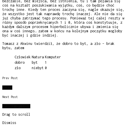
bezczasie, bez miejsca, bez istnienia, tu i tam pojawia się
coś na kształt poszukiwania wyjątku, coś, co będzie choć
trochę inne. Kiedy ten proces zaczyna się, nagle okazuje się,
że wszystko jest tak naprawdę trochę inaczej. Ale nie da się
już chyba zatrzymać tego procesu. Ponieważ tej całej reszty w
różny sposób poprzekręcanych 1 i 0, która coś konstytuuje, z
każdym dalszym procesem hiperbolicznie ubywa i zmienia się
ona w coś innego… zatem w końcu na kolejnym początku mogłoby
być inaczej i gdzie indziej.
Tomasz z Akwinu twierdził, że dobro to byt, a zło – brak
bytu, zatem
Człowiek
Natura
Komputer
dobro
byt
1
zło
niebyt
0
Prev Post
NEXT
Next Post
Shades of Love
Drag to scroll
Dismiss